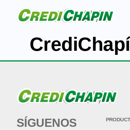
CrediChapí
SÍGUENOS
PRODUC